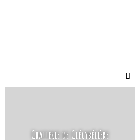
Chatterie de Clécybélière