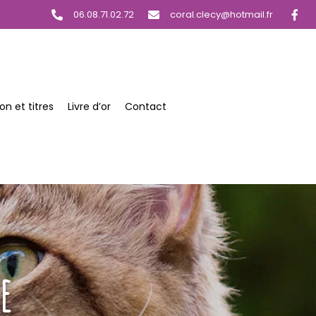
06.08.71.02.72
coral.clecy@hotmail.fr
on et titres
Livre d’or
Contact
e