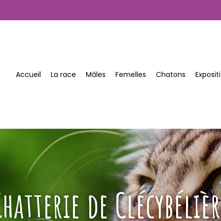
Accueil
La race
Mâles
Femelles
Chatons
Expositi
Chatterie de Clécybélièr