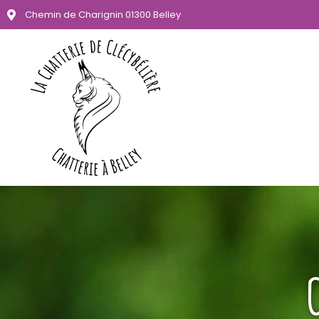
Chemin de Charignin 01300 Belley